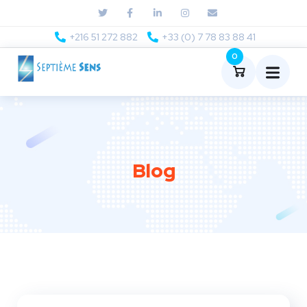
+216 51 272 882
+33 (0) 7 78 83 88 41
0
Blog