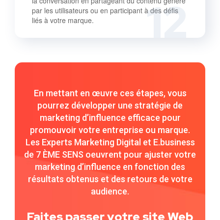
12
la conversation en partageant du contenu généré
par les utilisateurs ou en participant à des défis
liés à votre marque.
En mettant en œuvre ces étapes, vous
pourrez développer une stratégie de
marketing d’influence efficace pour
promouvoir votre entreprise ou marque.
Les Experts Marketing Digital et E.business
de 7 ÈME SENS oeuvrent pour ajuster votre
marketing d’influence en fonction des
résultats obtenus et des retours de votre
audience.
Faites passer votre site Web