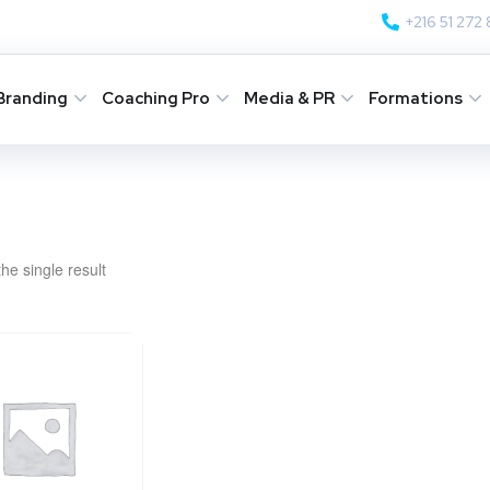
+216 51 272
Branding
Coaching Pro
Media & PR
Formations
he single result