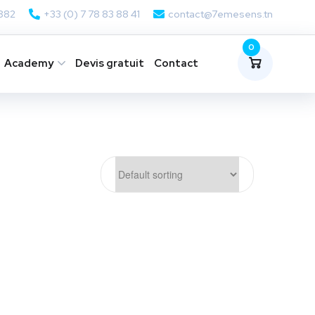
 882
+33 (0) 7 78 83 88 41
contact@7emesens.tn
0
Academy
Devis gratuit
Contact