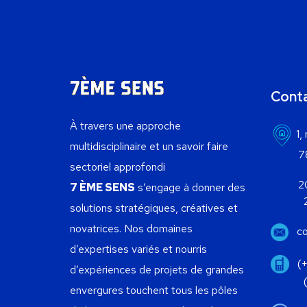
Cont
À travers une approche
1,
multidisciplinaire et un savoir faire
78300 
sectoriel approfondi
20, A
7 ÈME SENS
s’engage à donner des
2050 
solutions stratégiques, créatives et
novatrices.
Nos domaines
c
d’expertises variés et nourris
(
d’expériences de projets de grandes
(+216
envergures touchent tous les pôles