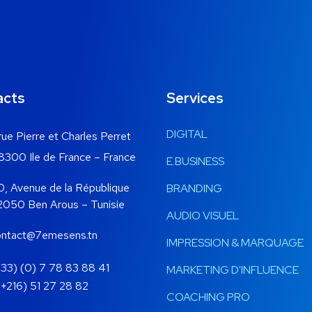
acts
Services
DIGITAL
 rue Pierre et Charles Perret
Ile de France – France
E.BUSINESS
venue de la République
BRANDING
Ben Arous – Tunisie
AUDIO VISUEL
ontact@7emesens.tn
IMPRESSION & MARQUAGE
+33) (0) 7 78 83 88 41
MARKETING D'INFLUENCE
) 51 27 28 82
COACHING PRO