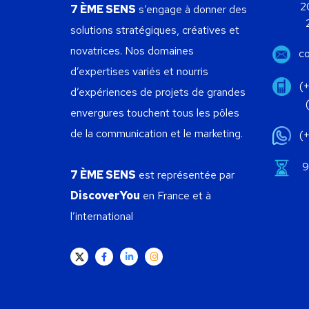
20, A
7 ÈME SENS
s’engage à donner des
2050 
solutions stratégiques, créatives et
novatrices.
Nos domaines
c
d’expertises variés et nourris
(
d’expériences de projets de grandes
(+216
envergures touchent tous les pôles
de la communication et le marketing.
(
9:
7 ÈME SENS
est représentée par
DiscoverYou
en France et à
l’international