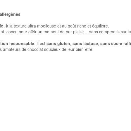
allergènes
io
, à la texture ultra moelleuse et au goût riche et équilibré.
dant, conçu pour offrir un moment de pur plaisir… sans compromis sur la
ition responsable
. Il est
sans gluten
,
sans lactose
,
sans sucre raff
les amateurs de chocolat soucieux de leur bien-être.