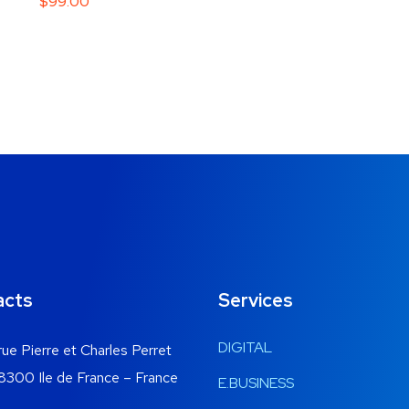
$
99.00
acts
Services
DIGITAL
 rue Pierre et Charles Perret
Ile de France – France
E.BUSINESS