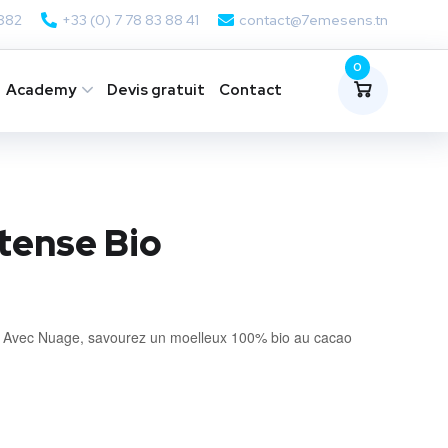
 882
+33 (0) 7 78 83 88 41
contact@7emesens.tn
0
Academy
Devis gratuit
Contact
tense Bio
– Avec Nuage, savourez un moelleux 100% bio au cacao